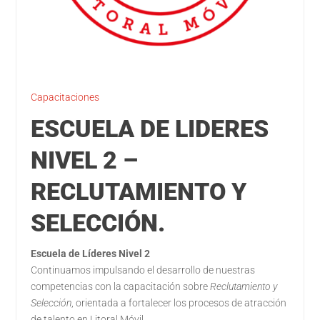
Capacitaciones
ESCUELA DE LIDERES
NIVEL 2 –
RECLUTAMIENTO Y
SELECCIÓN.
Escuela de Líderes Nivel 2
Continuamos impulsando el desarrollo de nuestras
competencias con la capacitación sobre
Reclutamiento y
Selección
, orientada a fortalecer los procesos de atracción
de talento en Litoral Móvil.