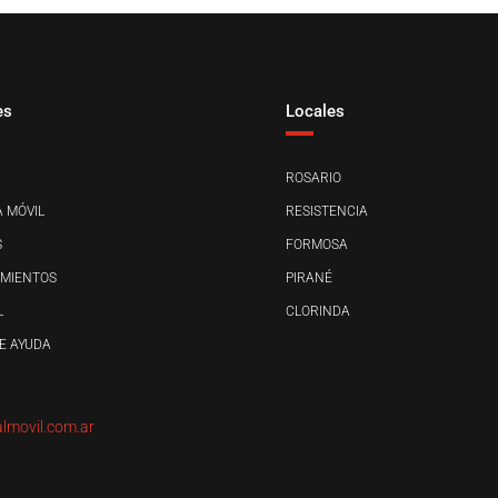
es
Locales
ROSARIO
 MÓVIL
RESISTENCIA
S
FORMOSA
MIENTOS
PIRANÉ
L
CLORINDA
E AYUDA
almovil.com.ar