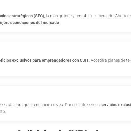
ocios estratégicos (SEC)
, la más grande y rentable del mercado. Ahora t
ejores condiciones
del mercado
ficios exclusivos para emprendedores con CUIT
. Accedé a planes de te
 necesitás para que tu negocio crezca. Por eso, ofrecemos
servicios exclus
nto.