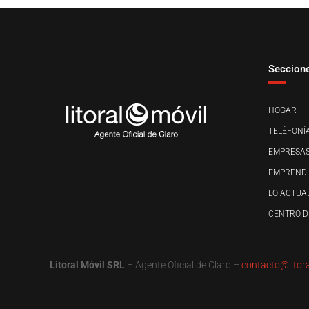
Seccion
HOGAR
TELÉFONÍA
EMPRESA
EMPRENDI
LO ACTUA
CENTRO D
Litoral Móvil
SRL
– Agente Oficial de Claro –
contacto@litor