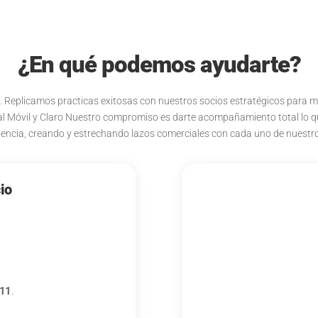
¿En qué podemos ayudarte?
io. Replicamos practicas exitosas con nuestros socios estratégicos para m
ral Móvil y Claro Nuestro compromiso es darte acompañamiento total lo qu
encia, creando y estrechando lazos comerciales con cada uno de nuestro
io
11
.