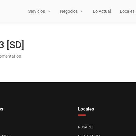
Servicios
Negocios
Lo Actual
Locales
3 [SD]
omentarios
es
Locales
ROSARIO