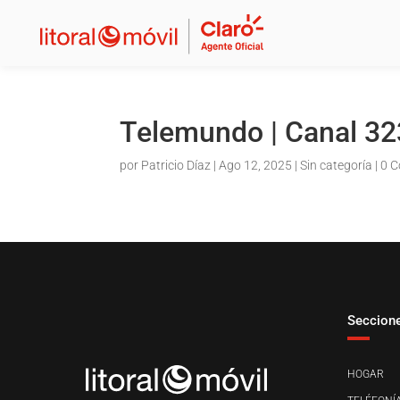
Telemundo | Canal 32
por
Patricio Díaz
|
Ago 12, 2025
| Sin categoría |
0 C
Seccion
HOGAR