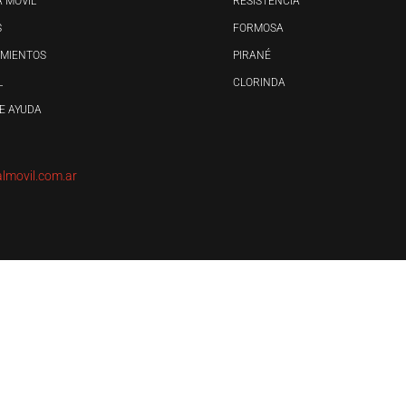
 MÓVIL
RESISTENCIA
S
FORMOSA
MIENTOS
PIRANÉ
L
CLORINDA
E AYUDA
almovil.com.ar