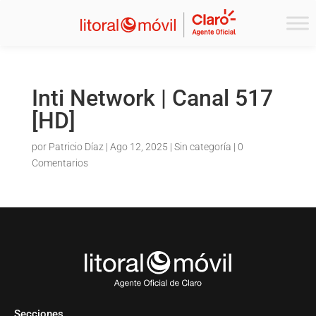
Inti Network | Canal 517
[HD]
por
Patricio Díaz
|
Ago 12, 2025
| Sin categoría |
0
Comentarios
Secciones