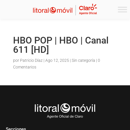
HBO POP | HBO | Canal
611 [HD]
por
Patricio Díaz
|
Ago 12, 2025
| Sin categoría |
0
Comentarios
Secciones