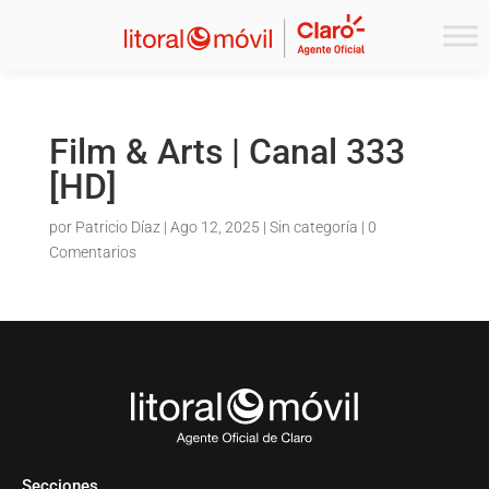
Film & Arts | Canal 333
[HD]
por
Patricio Díaz
|
Ago 12, 2025
| Sin categoría |
0
Comentarios
Secciones