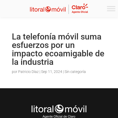
La telefonía móvil suma
esfuerzos por un
impacto ecoamigable de
la industria
por
Patricio Díaz
|
Sep 11, 2024
|
Sin categoría